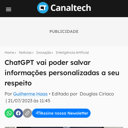
PUBLICIDADE
Seu resumo inteligente do mundo tech!
Assine a newsletter do Canaltech e receba
Home
Notícias
Inovação
Inteligência Artificial
notícias e reviews sobre tecnologia em primeira
mão.
ChatGPT vai poder salvar
informações personalizadas a seu
E-mail
respeito
Por
Guilherme Haas
• Editado por
Douglas Ciriaco
inscreva-se
|
21/07/2023 às 11:45
Assine nossa Newsletter
Confirmo que li, aceito e concordo com os
Termos de
Uso e Política de Privacidade do Canaltech.