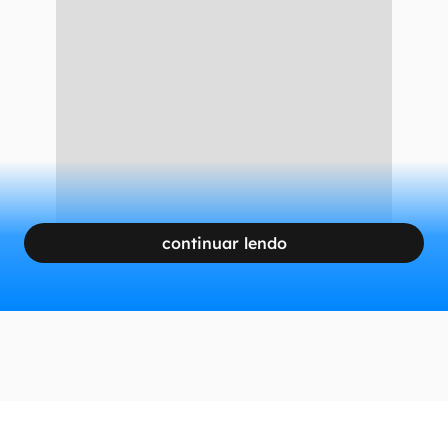
da pesca são fruto de sobrepesca, ou seja,
quando os animais marinhos são capturados
mais rápido do que conseguem se reproduzir,
causando um declínio populacional perigoso ao
ecossistema.
CONTINUA APÓS A PUBLICIDADE