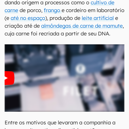
00:00
/
20:46
A Revo Foods se aliou a outra startup para criar
o produto — é a Mycorena, responsável pela
engenharia que permitiu a chegada da
micoproteína às impressoras 3D. Métodos de
produção de alimentos impressos têm sido o
foco de pesquisadores da área há muito tempo,
dando origem a processos como o
cultivo de
carne
de porco,
frango
e cordeiro em laboratório
(e
até no espaço
), produção de
leite artificial
e
criação até de
almôndegas de carne de mamute
,
cuja carne foi recriada a partir de seu DNA.