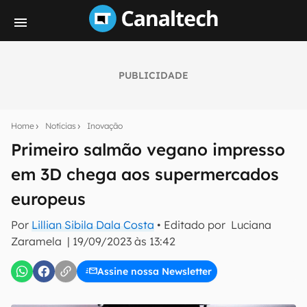
PUBLICIDADE
Seu resumo inteligente do mundo tech!
Assine a newsletter do Canaltech e receba
Home
Notícias
Inovação
notícias e reviews sobre tecnologia em primeira
mão.
Primeiro salmão vegano impresso
em 3D chega aos supermercados
E-mail
europeus
Por
Lillian Sibila Dala Costa
• Editado por
Luciana
inscreva-se
Zaramela
|
19/09/2023 às 13:42
Assine nossa Newsletter
Confirmo que li, aceito e concordo com os
Termos de
Uso e Política de Privacidade do Canaltech.