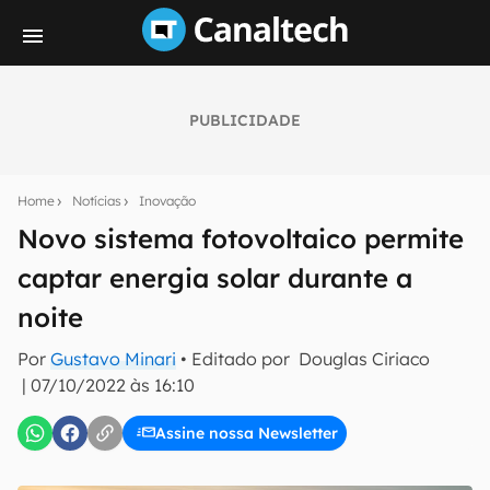
PUBLICIDADE
Seu resumo inteligente do mundo tech!
Assine a newsletter do Canaltech e receba
Home
Notícias
Inovação
notícias e reviews sobre tecnologia em primeira
mão.
Novo sistema fotovoltaico permite
captar energia solar durante a
E-mail
noite
Por
Gustavo Minari
• Editado por
Douglas Ciriaco
inscreva-se
|
07/10/2022 às 16:10
Assine nossa Newsletter
Confirmo que li, aceito e concordo com os
Termos de
Uso e Política de Privacidade do Canaltech.