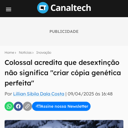
PUBLICIDADE
Seu resumo inteligente do mundo tech!
Assine a newsletter do Canaltech e receba
Home
Notícias
Inovação
notícias e reviews sobre tecnologia em primeira
mão.
Colossal acredita que desextinção
não significa "criar cópia genética
E-mail
perfeita"
Por
Lillian Sibila Dala Costa
|
09/04/2025 às 16:48
inscreva-se
Assine nossa Newsletter
Confirmo que li, aceito e concordo com os
Termos de
Uso e Política de Privacidade do Canaltech.