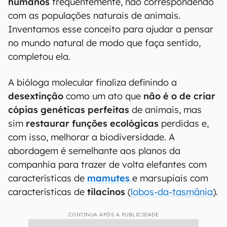
é a recuperação de uma espécie que ocupe o mesmo nicho ecológico e
tenha as mesmas características do animal extinto que o ocupava, sem
necessariamente ter os mesmos genes (Imagem: Colossal
Biosciences/Divulgação)
A
Reuters
perguntou à cientista se ela considera
apropriado chamar os filhotes de lobos-
terríveis
, ao que Shapiro respondeu pensar
que tal debate foge ao ponto. Espécies segundo
ela, são
classificações criadas por
humanos
frequentemente, não correspondendo
com as populações naturais de animais.
Inventamos esse conceito para ajudar a pensar
no mundo natural de modo que faça sentido,
completou ela.
A bióloga molecular finaliza definindo a
desextinção
como um ato que
não é o de criar