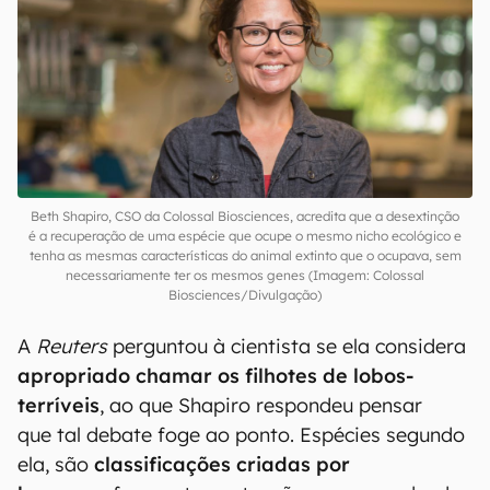
CSO
(
Diretora de Operações Científicas
) da
companhia,
Beth Shapiro
, lembrou que a
definição que ela propõe para a desextinção é a
de trazer de volta os
traços ecológicos
que
fizeram os lobos-terríveis contribuírem, de forma
única, ao seu ecossistema,
algo que seus lobos
supostamente fariam
.
Beth Shapiro, CSO da Colossal Biosciences, acredita que a desextinção