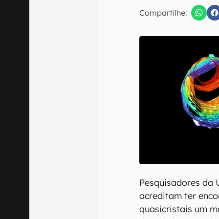
E-mail
Compartilhe:
Confirmo que 
Pesquisadores da U
acreditam ter enco
quasicristais um ma