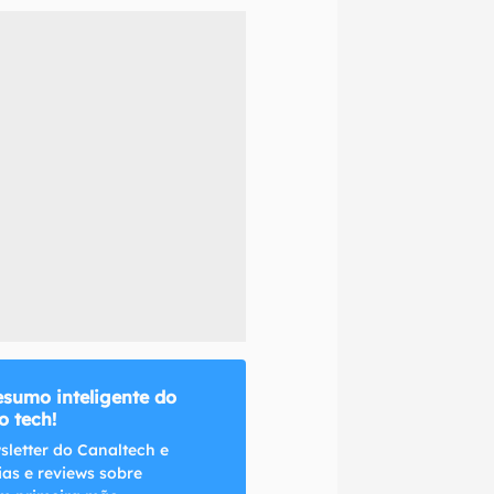
naltech.
esumo inteligente do
 tech!
sletter do Canaltech e
ias e reviews sobre