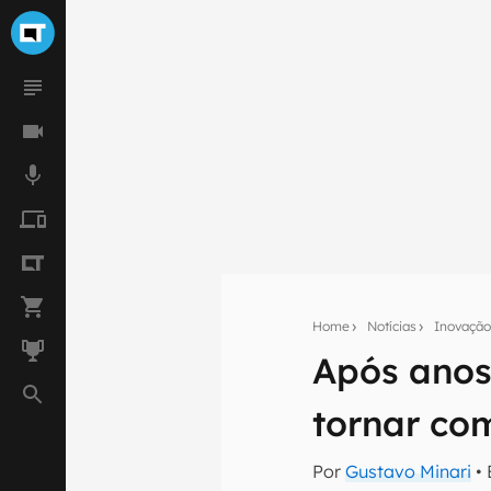
Home
Notícias
Inovaçã
Após anos
Seu res
tornar co
Assine a newsle
mão.
Por
Gustavo Minari
• 