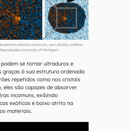
denamento atômico incomum, sem células unitárias
Reprodução/University of Michigan)
s podem se tornar ultraduros e
s graças à sua estrutura ordenada
ões repetidos como nos cristais
, eles são capazes de absorver
eiras incomuns, exibindo
cas exóticas e baixo atrito na
os materiais.