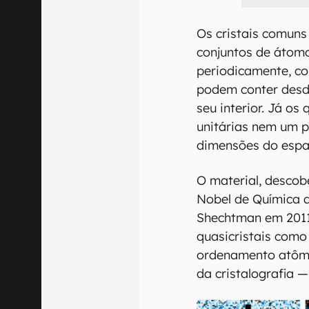
Os cristais comuns
conjuntos de átom
periodicamente, c
podem conter desd
seu interior. Já os
unitárias nem um p
dimensões do espa
O material, descob
Nobel de Química a
Shechtman em 2011.
quasicristais com
ordenamento atômi
da cristalografia —