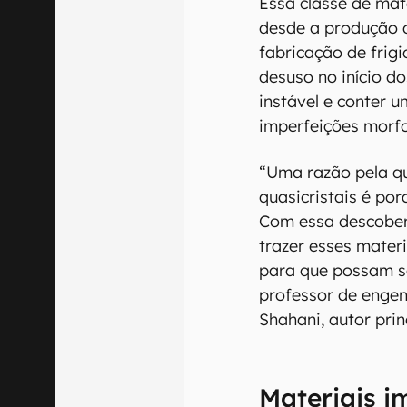
Essa classe de mat
desde a produção d
fabricação de frigi
desuso no início d
instável e conter 
imperfeições morfo
“Uma razão pela qu
quasicristais é por
Com essa descober
trazer esses materi
para que possam se
professor de engen
Shahani, autor prin
Materiais i