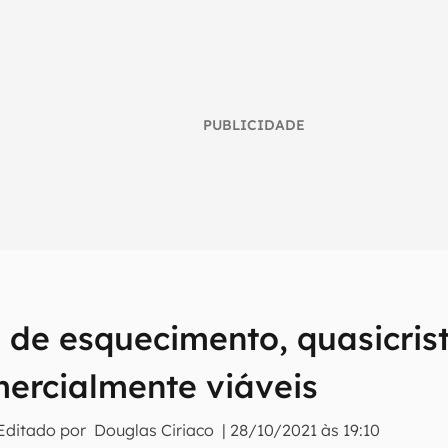
PUBLICIDADE
o
 de esquecimento, quasicris
umo inteligente do mundo tech!
mercialmente viáveis
tter do Canaltech e receba notícias e reviews sobre tecnologia 
Editado por
Douglas Ciriaco
|
28/10/2021 às 19:10