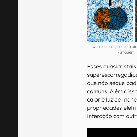
Quasicristais possuem or
(Imagem: 
Esses quasicristai
superescorregadio
que não segue padr
comuns. Além disso
calor e luz de man
propriedades elétri
interação com outr