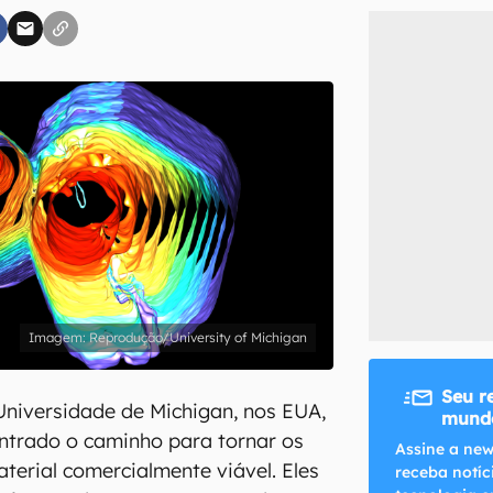
inscreva-se
li, aceito e concordo com os
Termos de Uso e Política de Privacidade do Ca
Reprodução/University of Michigan
Seu r
niversidade de Michigan, nos EUA,
mundo
ntrado o caminho para tornar os
Assine a new
terial comercialmente viável. Eles
receba notíc