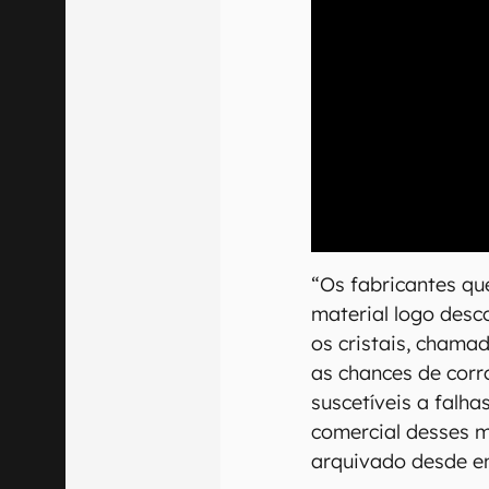
00:00
/
04:07
“Os fabricantes qu
material logo des
os cristais, chama
as chances de corr
suscetíveis a falha
comercial desses m
arquivado desde en