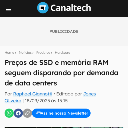
PUBLICIDADE
Seu resumo inteligente do mundo tech!
Assine a newsletter do Canaltech e receba
Home
Notícias
Produtos
Hardware
notícias e reviews sobre tecnologia em primeira
mão.
Preços de SSD e memória RAM
seguem disparando por demanda
E-mail
de data centers
Por
Raphael Giannotti
• Editado por
Jones
inscreva-se
Oliveira
|
18/09/2025 às 15:15
Assine nossa Newsletter
Confirmo que li, aceito e concordo com os
Termos de
Uso e Política de Privacidade do Canaltech.