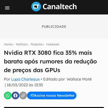
PUBLICIDADE
Seu resumo inteligente do mundo tech!
Assine a newsletter do Canaltech e receba
Home
Notícias
Produtos
Hardware
notícias e reviews sobre tecnologia em primeira
mão.
Nvidia RTX 3080 fica 35% mais
barata após rumores da redução
E-mail
de preços das GPUs
Por
Lupa Charleaux
• Editado por
Wallace Moté
inscreva-se
|
18/03/2022 às 13:35
Assine nossa Newsletter
Confirmo que li, aceito e concordo com os
Termos de
Uso e Política de Privacidade do Canaltech.