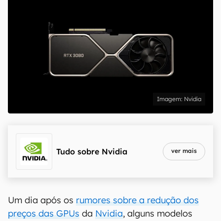
Nvidia
Tudo sobre
Nvidia
ver mais
Um dia após os
rumores sobre a redução dos
preços das GPUs
da
Nvidia
, alguns modelos