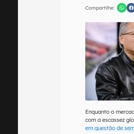
E-mail
Compartilhe:
Confirmo que 
Enquanto o mercad
com a escassez gl
em questão de se