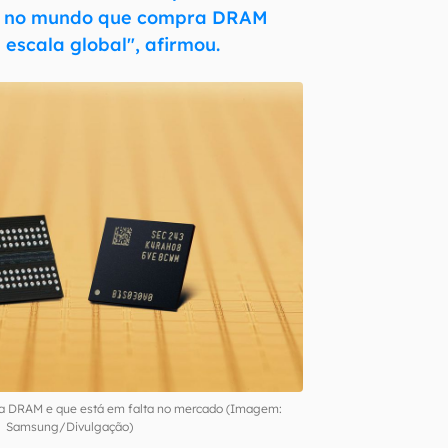
s no mundo que compra DRAM
escala global", afirmou.
a DRAM e que está em falta no mercado (Imagem:
Samsung/Divulgação)