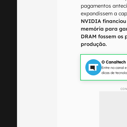
pagamentos anteci
expandissem a cap
NVIDIA financiou
memória para gar
DRAM fossem os pr
produção.
O Canaltech
Entre no canal 
dicas de tecnol
CON