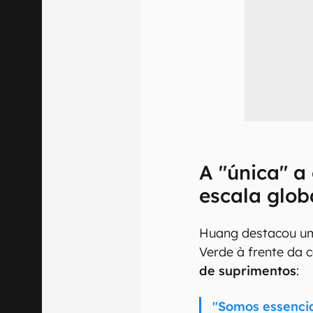
A "única" 
escala glob
Huang destacou um
Verde à frente da 
de suprimentos
:
"Somos essenci