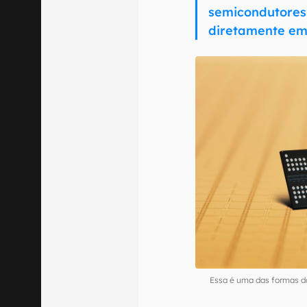
semicondutore
diretamente em 
Essa é uma das formas d