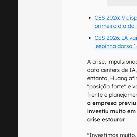
CES 2026: 9 dis
primeiro dia da 
CES 2026: IA vai
‘espinha dorsal’
A crise, impulsion
data centers de IA,
entanto, Huang af
"posição forte" e 
frente e planejame
a empresa previu
investiu muito em
crise estourar
.
"Investimos muito,