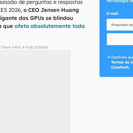
tecnologia e
 sessão de perguntas e respostas
CES 2026,
o CEO Jensen Huang
E-mail
igante das GPUs se blindou
a que
afeta absolutamente toda
TINUA APÓS A PUBLICIDADE
Confirmo que
Termos de U
Canaltech.