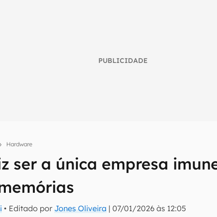
PUBLICIDADE
Hardware
z ser a única empresa imune
umo inteligente do mundo tech!
 memórias
tter do Canaltech e receba notícias e reviews sobre tecnologia 
i
• Editado por
Jones Oliveira
|
07/01/2026 às 12:05