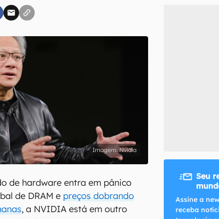
inscreva-se
li, aceito e concordo com os
Termos de Uso e Política de Privacidade do Ca
Nvidia
Seu r
o de hardware entra em pânico
mundo
obal de DRAM e
preços dobrando
Assine a new
manas
, a NVIDIA está em outro
receba notíc