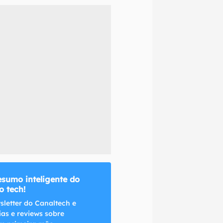
naltech.
esumo inteligente do
 tech!
sletter do Canaltech e
ias e reviews sobre