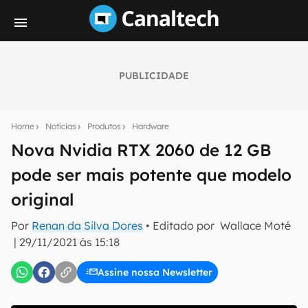
PUBLICIDADE
Seu resumo inteligente do mundo tech!
Assine a newsletter do Canaltech e receba
Home
Notícias
Produtos
Hardware
notícias e reviews sobre tecnologia em primeira
mão.
Nova Nvidia RTX 2060 de 12 GB
pode ser mais potente que modelo
E-mail
original
Por
Renan da Silva Dores
• Editado por
Wallace Moté
inscreva-se
|
29/11/2021 às 15:18
Assine nossa Newsletter
Confirmo que li, aceito e concordo com os
Termos de
Uso e Política de Privacidade do Canaltech.