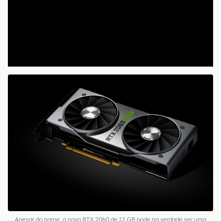
00:00
/
20:46
Apesar do nome, a nova RTX 2060 de 12 GB pode na verdade ser uma