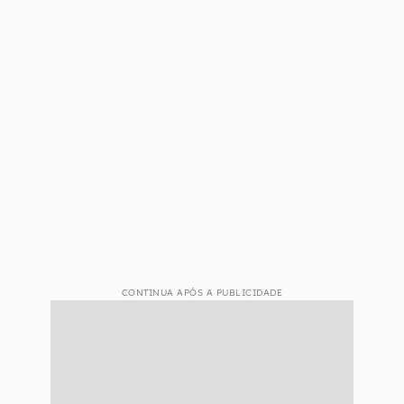
Considerando o ciclo de, geralmente, 2 anos
entre famílias de placas de vídeo, a geração
seguinte de placas RTX irá contar com módulos
de até 36 Gbps, 50% mais rápidos que os
GDDR6X.