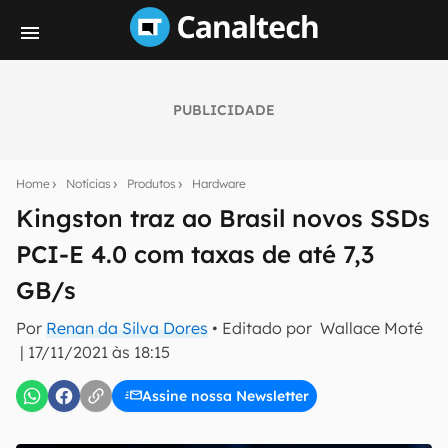
PUBLICIDADE
Seu resumo inteligente do mundo tech!
Assine a newsletter do Canaltech e receba
Home
Notícias
Produtos
Hardware
notícias e reviews sobre tecnologia em primeira
mão.
Kingston traz ao Brasil novos SSDs
PCI-E 4.0 com taxas de até 7,3
E-mail
GB/s
Por
Renan da Silva Dores
• Editado por
Wallace Moté
inscreva-se
|
17/11/2021 às 18:15
Assine nossa Newsletter
Confirmo que li, aceito e concordo com os
Termos de
Uso e Política de Privacidade do Canaltech.