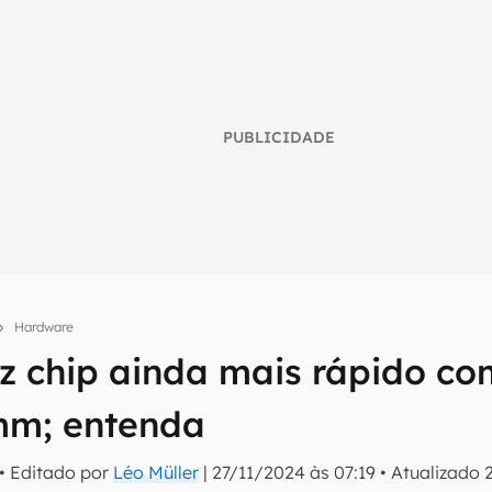
PUBLICIDADE
Hardware
z chip ainda mais rápido co
umo inteligente do mundo tech!
mm; entenda
tter do Canaltech e receba notícias e reviews sobre tecnologia 
• Editado por
Léo Müller
|
27/11/2024 às 07:19
•
Atualizado