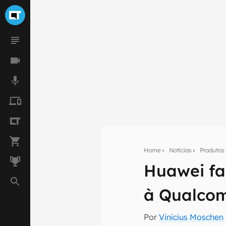
Home
Notícias
Produtos
Huawei fa
Seu res
à Qualco
Assine a newsle
mão.
Por
Vinícius Moschen