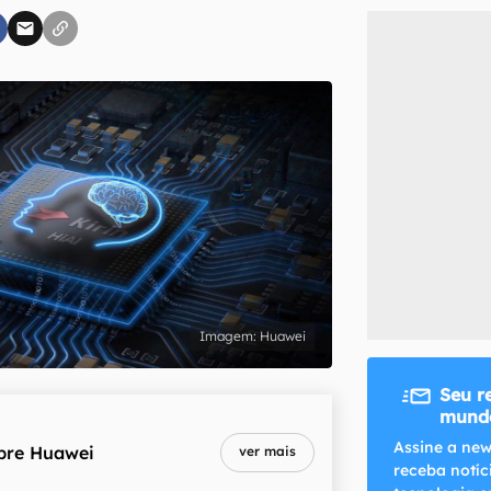
inscreva-se
li, aceito e concordo com os
Termos de Uso e Política de Privacidade do Ca
Huawei
Seu r
mundo
Assine a new
bre
Huawei
ver mais
receba notíc