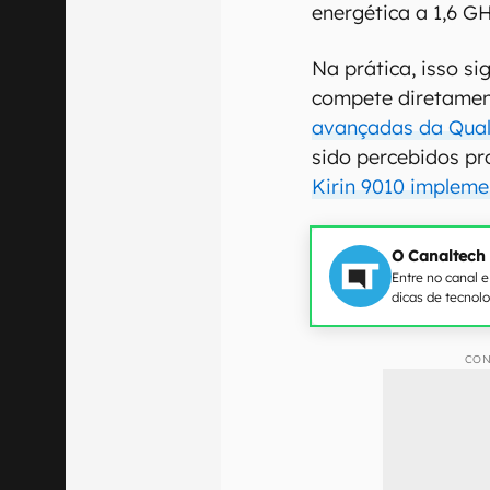
energética a 1,6 GH
Na prática, isso s
compete diretame
avançadas da Qu
sido percebidos pr
Kirin 9010 impleme
O Canaltech
Entre no canal 
dicas de tecnol
CON