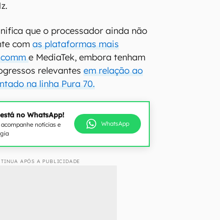
z.
ignifica que o processador ainda não
nte com
as plataformas mais
alcomm
e MediaTek, embora tenham
ogressos relevantes
em relação ao
ntado na linha Pura 70.
 está no WhatsApp!
WhatsApp
e acompanhe notícias e
ogia
TINUA APÓS A PUBLICIDADE