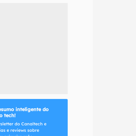
naltech.
esumo inteligente do
 tech!
sletter do Canaltech e
ias e reviews sobre