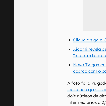
Clique e siga o
Xiaomi revela d
"intermediário t
Nova TV gamer 
acordo com o co
A foto foi divulgad
indicando que o chi
dois núcleos de alt
intermediários a 2,