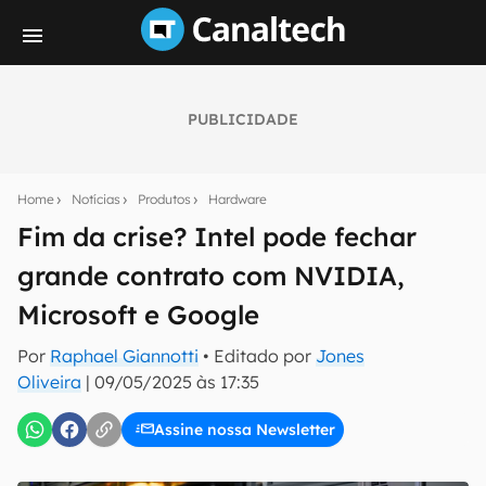
PUBLICIDADE
Seu resumo inteligente do mundo tech!
Assine a newsletter do Canaltech e receba
Home
Notícias
Produtos
Hardware
notícias e reviews sobre tecnologia em primeira
mão.
Fim da crise? Intel pode fechar
grande contrato com NVIDIA,
E-mail
Microsoft e Google
Por
Raphael Giannotti
• Editado por
Jones
inscreva-se
Oliveira
|
09/05/2025 às 17:35
Assine nossa Newsletter
Confirmo que li, aceito e concordo com os
Termos de
Uso e Política de Privacidade do Canaltech.