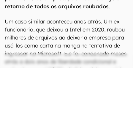
retorno de todos os arquivos roubados
.
Um caso similar aconteceu anos atrás. Um ex-
funcionário, que deixou a Intel em 2020, roubou
milhares de arquivos ao deixar a empresa para
usá-los como carta na manga na tentativa de
ingressar na Microsoft. Ele foi condenado meses
atrás a dois anos de liberdade condicional e
multa de quase US$ 35 mil. O inquérito concluiu
que até a Big Tech fez uso desse benefício.
CONTINUA APÓS A PUBLICIDADE