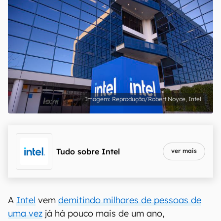
Reprodução/Robert Noyce, Intel
Tudo sobre
Intel
ver mais
A
Intel
vem
demitindo milhares de pessoas de
uma vez
já há pouco mais de um ano,