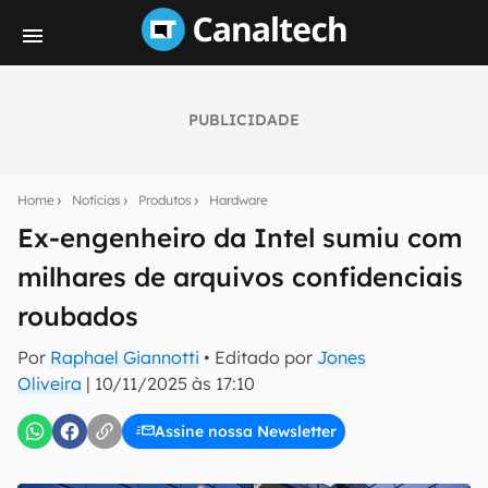
PUBLICIDADE
Seu resumo inteligente do mundo tech!
Assine a newsletter do Canaltech e receba
Home
Notícias
Produtos
Hardware
notícias e reviews sobre tecnologia em primeira
mão.
Ex-engenheiro da Intel sumiu com
milhares de arquivos confidenciais
E-mail
roubados
Por
Raphael Giannotti
• Editado por
Jones
inscreva-se
Oliveira
|
10/11/2025 às 17:10
Assine nossa Newsletter
Confirmo que li, aceito e concordo com os
Termos de
Uso e Política de Privacidade do Canaltech.