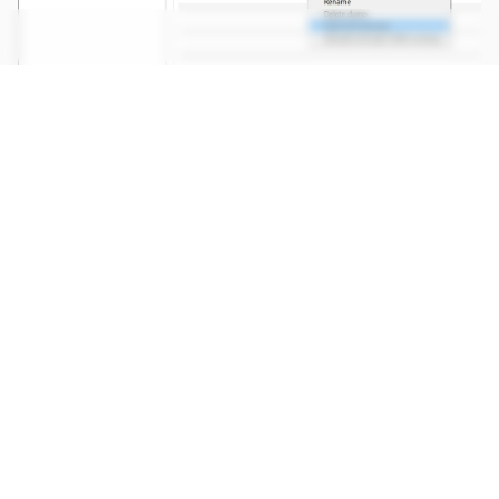
Os arquivos gerados pelo RGD aparecem na aba Applications, dentro do
Radeon Developer Panel, para consulta (Imagem: Reprodução/AMD
GPU Open)
Software detetive está
disponível nas RX 6000 e RX
7000
CONTINUA APÓS A PUBLICIDADE