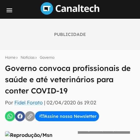
PUBLICIDADE
Seu resumo inteligente do mundo tech!
Assine a newsletter do Canaltech e receba
Home
Notícias
Governo
notícias e reviews sobre tecnologia em primeira
mão.
Governo convoca profissionais de
saúde e até veterinários para
E-mail
conter COVID-19
Por
Fidel Forato
|
02/04/2020 às 19:02
inscreva-se
Assine nossa Newsletter
Confirmo que li, aceito e concordo com os
Termos de
Reprodução/Msn
Uso e Política de Privacidade do Canaltech.