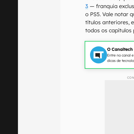
3
— franquia exclu
o PS5. Vale notar q
títulos anteriores
todos os capítulos
O Canaltech
Entre no canal 
dicas de tecnol
CON