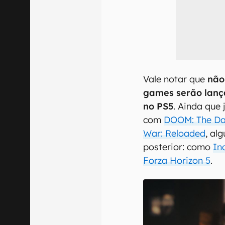
Vale notar que
não
games serão lanç
no PS5
. Ainda que
com
DOOM: The Da
War: Reloaded
, al
posterior: como
In
Forza Horizon 5
.