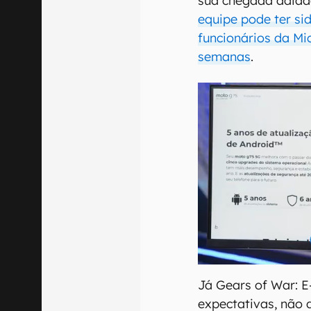
sua chegada adiad
equipe pode ter si
funcionários da Mi
semanas
.
Já Gears of War: E
expectativas, não 