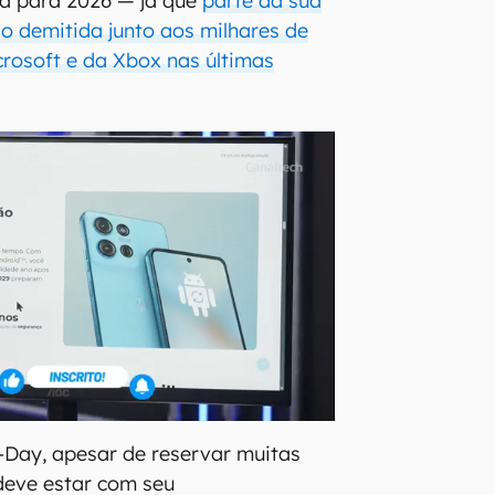
a para 2026 — já que
parte da sua
do demitida junto aos milhares de
crosoft e da Xbox nas últimas
-Day, apesar de reservar muitas
deve estar com seu