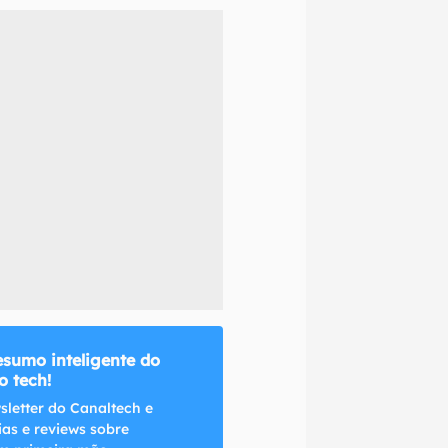
naltech.
esumo inteligente do
 tech!
sletter do Canaltech e
ias e reviews sobre