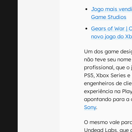
Jogo mais vend
Game Studios
Gears of War | 
novo jogo do X
Um dos game desi
não teve seu nome 
profissional, que 
PS5, Xbox Series e 
engenheiros de clie
experiência na Pla
apontando para a c
Sony
.
O mesmo vale para
Undead Labs, que 