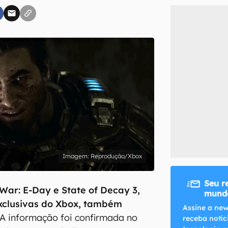
inscreva-se
li, aceito e concordo com os
Termos de Uso e Política de Privacidade do Ca
Reprodução/Xbox
Seu r
War: E-Day e State of Decay 3,
mundo
exclusivas do Xbox, também
Assine a new
 A informação foi confirmada no
receba notíc