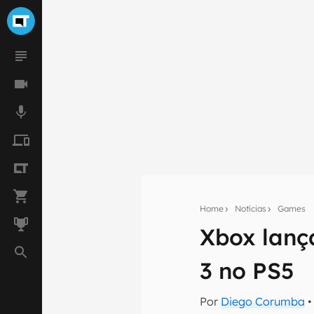
Home
Notícias
Games
Xbox lanç
Seu res
3 no PS5
Assine a newsle
mão.
Por
Diego Corumba
•