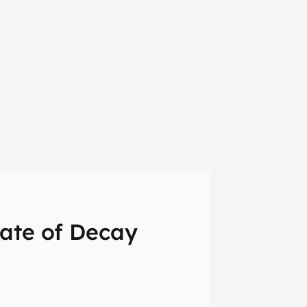
tate of Decay
em primeira