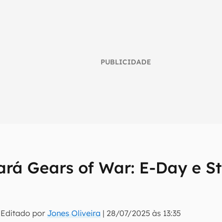
PUBLICIDADE
ará Gears of War: E-Day e S
umo inteligente do mundo tech!
tter do Canaltech e receba notícias e reviews sobre tecnologia 
 Editado por
Jones Oliveira
|
28/07/2025 às 13:35