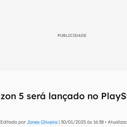
PUBLICIDADE
izon 5 será lançado no PlayS
umo inteligente do mundo tech!
tter do Canaltech e receba notícias e reviews sobre tecnologia 
 Editado por
Jones Oliveira
|
30/01/2025 às 16:38
•
Atualiz