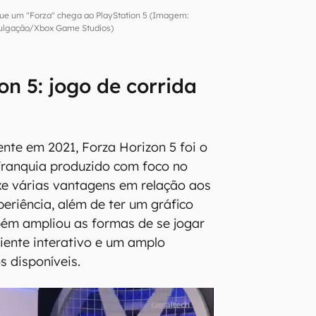
 que um "Forza" chega ao PlayStation 5 (Imagem:
ulgação/Xbox Game Studios)
on 5: jogo de corrida
nte em 2021, Forza Horizon 5 foi o
franquia produzido com foco no
xe várias vantagens em relação aos
periência, além de ter um gráfico
bém ampliou as formas de se jogar
ente interativo e um amplo
s disponíveis.