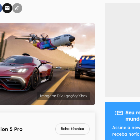
inscreva-se
li, aceito e concordo com os
Termos de Uso e Política de Privacidade do Ca
Divulgação/Xbox
Seu r
mundo
Assine a new
ion 5 Pro
ficha técnica
receba notíc