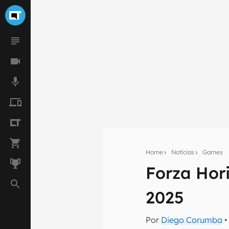
Home
Notícias
Games
Forza Hor
Seu res
2025
Assine a newsle
mão.
Por
Diego Corumba
•