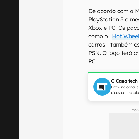
De acordo com a Mi
PlayStation 5 o me
Xbox e PC. Os paco
como o “
Hot Whee
carros - também e
PSN. O jogo terá c
PC.
O Canaltech
Entre no canal 
dicas de tecnol
CON