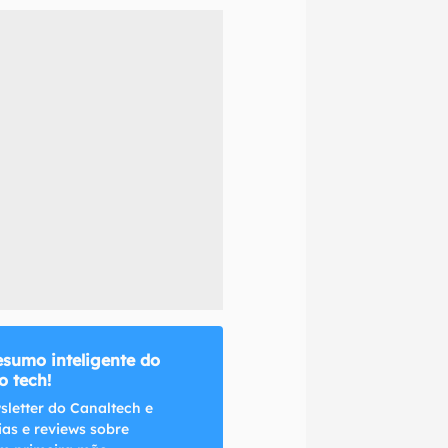
naltech.
esumo inteligente do
 tech!
sletter do Canaltech e
ias e reviews sobre