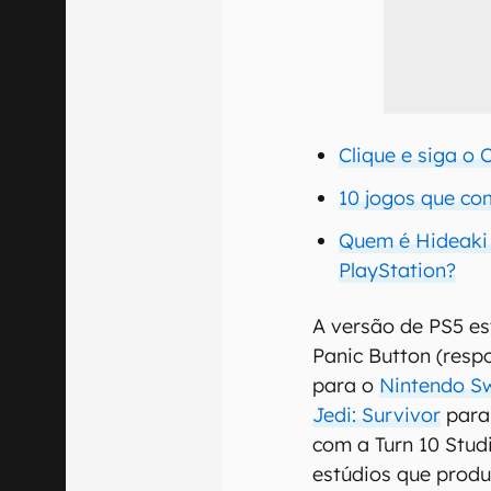
Clique e siga o
10 jogos que c
Quem é Hideaki 
PlayStation?
A versão de PS5 es
Panic Button (resp
para o
Nintendo S
Jedi: Survivor
para
com a Turn 10 Stud
estúdios que produz