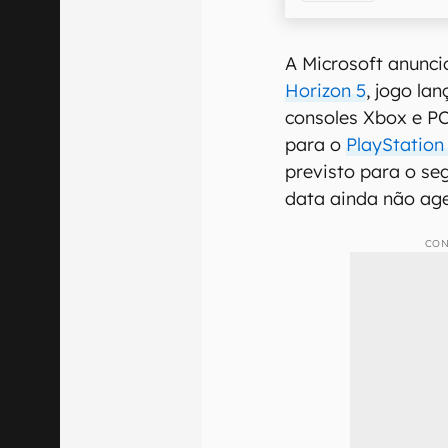
A Microsoft anunci
Horizon 5
, jogo la
consoles Xbox e P
para o
PlayStation
previsto para o se
data ainda não a
CON