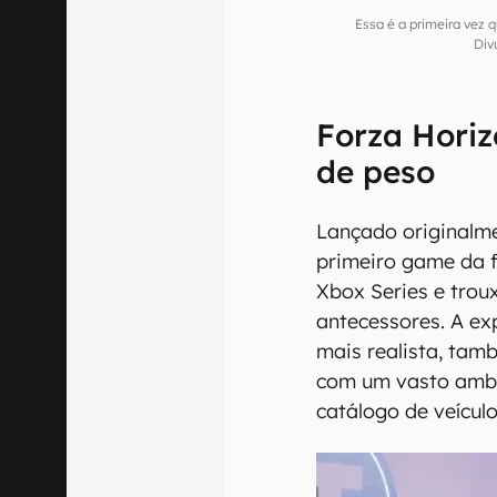
Essa é a primeira vez
Div
Forza Horiz
de peso
Lançado originalme
primeiro game da 
Xbox Series e trou
antecessores. A ex
mais realista, tam
com um vasto ambi
catálogo de veículo