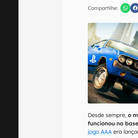
E-mail
Compartilhe:
Confirmo que 
Desde sempre,
o m
funcionou na base
jogo AAA
era lança