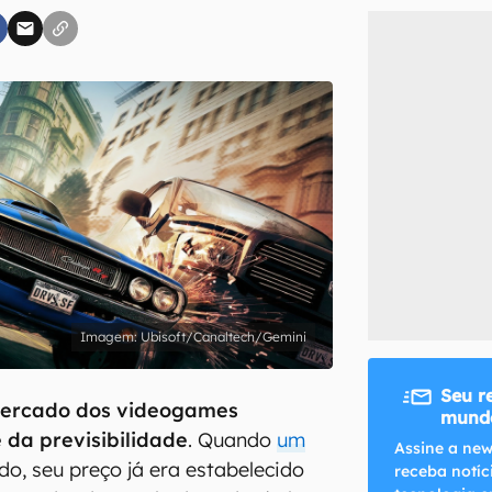
inscreva-se
li, aceito e concordo com os
Termos de Uso e Política de Privacidade do Ca
Ubisoft/Canaltech/Gemini
Seu r
ercado dos videogames
mundo
 da previsibilidade
. Quando
um
Assine a new
do, seu preço já era estabelecido
receba notíc