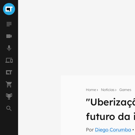
Home
Notícias
Games
"Uberizaç
Seu res
futuro da 
Assine a newsle
mão.
Por
Diego Corumba
•