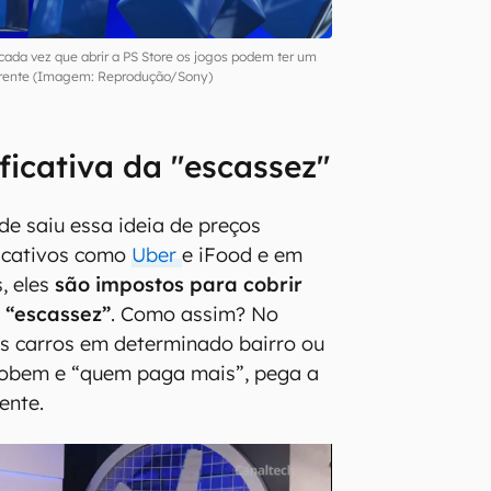
cada vez que abrir a PS Store os jogos podem ter um
ferente (Imagem: Reprodução/Sony)
ificativa da "escassez"
de saiu essa ideia de preços
icativos como
Uber
e iFood e em
, eles
são impostos para cobrir
“escassez”
. Como assim? No
s carros em determinado bairro ou
 sobem e “quem paga mais”, pega a
ente.