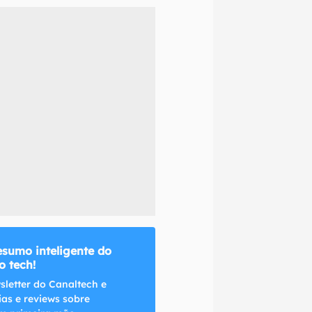
naltech.
esumo inteligente do
 tech!
sletter do Canaltech e
ias e reviews sobre