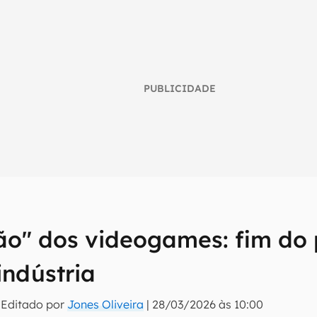
PUBLICIDADE
ão" dos videogames: fim do p
umo inteligente do mundo tech!
indústria
tter do Canaltech e receba notícias e reviews sobre tecnologia 
 Editado por
Jones Oliveira
|
28/03/2026 às 10:00