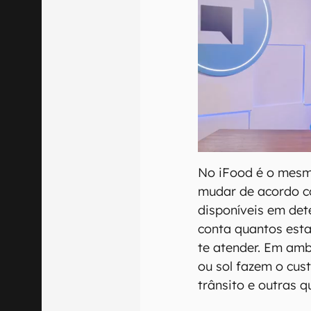
No iFood é o mesmo
mudar de acordo c
disponíveis em de
conta quantos est
te atender. Em am
ou sol fazem o cus
trânsito e outras q