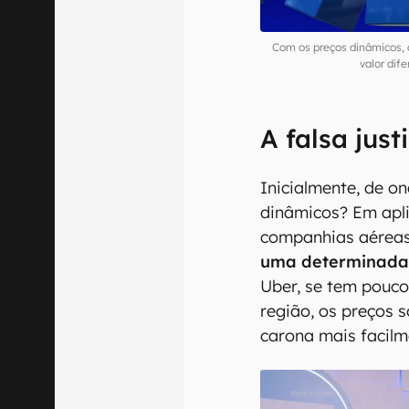
Com os preços dinâmicos, 
valor di
A falsa just
Inicialmente, de on
dinâmicos? Em apl
companhias aéreas
uma determinada 
Uber, se tem pouco
região, os preços
carona mais facilm