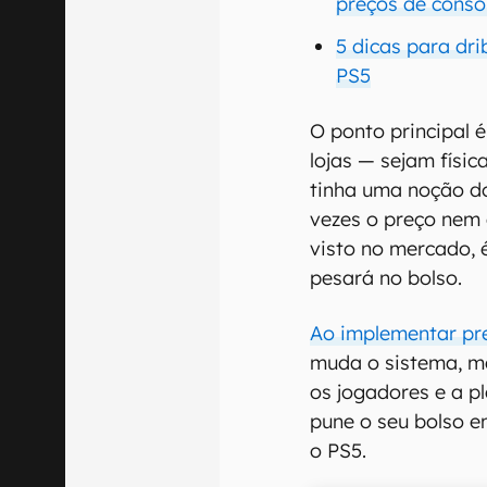
preços de consol
5 dicas para dri
PS5
O ponto principal 
lojas — sejam físic
tinha uma noção d
vezes o preço nem 
visto no mercado, 
pesará no bolso.
Ao implementar pr
muda o sistema, ma
os jogadores e a 
pune o seu bolso e
o PS5.