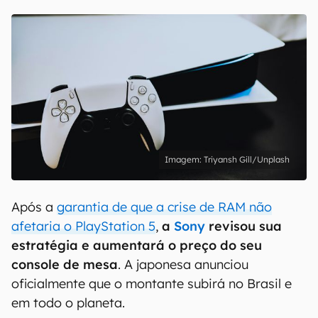
Triyansh Gill/Unplash
Após a
garantia de que a crise de RAM não
afetaria o PlayStation 5
,
a
Sony
revisou sua
estratégia e aumentará o preço do seu
console de mesa
. A japonesa anunciou
oficialmente que o montante subirá no Brasil e
em todo o planeta.