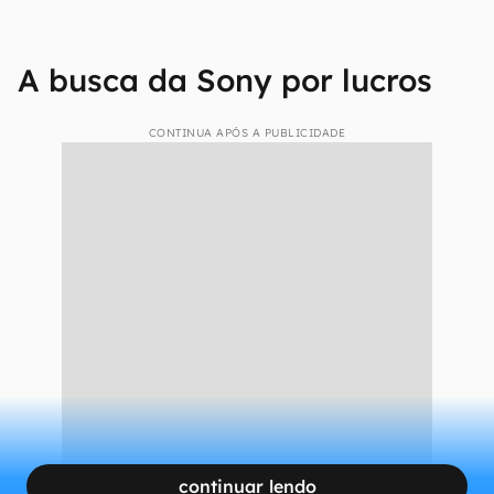
O movimento é global
e segue uma tendência
para todos os países nos quais o PlayStation 5
possui base instalada. No entanto, nota-se que o
maior aumento é do PS Portal, com um salto de
quase 30% - o que representaria 1/3 do valor.
Em outros países, ele teve acréscimos menores,
entre 10% e 20%.
A busca da Sony por lucros
CONTINUA APÓS A PUBLICIDADE