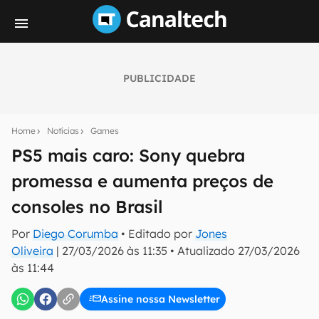
PUBLICIDADE
Seu resumo inteligente do mundo tech!
Assine a newsletter do Canaltech e receba
Home
Notícias
Games
notícias e reviews sobre tecnologia em primeira
mão.
PS5 mais caro: Sony quebra
promessa e aumenta preços de
E-mail
consoles no Brasil
Por
Diego Corumba
• Editado por
Jones
inscreva-se
Oliveira
|
27/03/2026 às 11:35
•
Atualizado
27/03/2026
às 11:44
Confirmo que li, aceito e concordo com os
Termos de
Uso e Política de Privacidade do Canaltech.
Assine nossa Newsletter