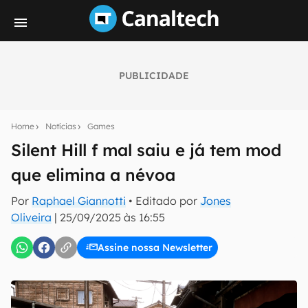
PUBLICIDADE
Seu resumo inteligente do mundo tech!
Assine a newsletter do Canaltech e receba
Home
Notícias
Games
notícias e reviews sobre tecnologia em primeira
mão.
Silent Hill f mal saiu e já tem mod
que elimina a névoa
E-mail
Por
Raphael Giannotti
• Editado por
Jones
Oliveira
|
25/09/2025 às 16:55
inscreva-se
Assine nossa Newsletter
Confirmo que li, aceito e concordo com os
Termos de
Uso e Política de Privacidade do Canaltech.