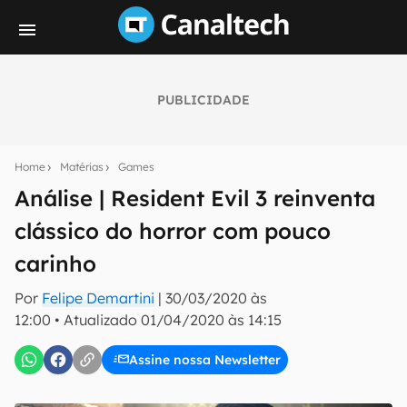
PUBLICIDADE
Seu resumo inteligente do mundo tech!
Assine a newsletter do Canaltech e receba
Home
Matérias
Games
notícias e reviews sobre tecnologia em primeira
mão.
Análise | Resident Evil 3 reinventa
clássico do horror com pouco
E-mail
carinho
Por
Felipe Demartini
|
30/03/2020 às
inscreva-se
12:00
•
Atualizado
01/04/2020 às 14:15
Assine nossa Newsletter
Confirmo que li, aceito e concordo com os
Termos de
Uso e Política de Privacidade do Canaltech.