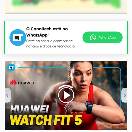
O Canaltech está no
WhatsApp!
WhatsApp
Entre no canal e acompanhe
notícias e dicas de tecnologia
00:00
/
04:51