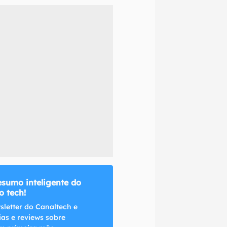
naltech.
esumo inteligente do
 tech!
sletter do Canaltech e
ias e reviews sobre