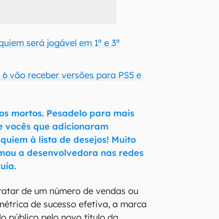
quiem será jogável em 1ª e 3ª
e 6 vão receber versões para PS5 e
os mortos. Pesadelo para mais
e vocês que adicionaram
equiem à lista de desejos! Muito
rmou a desenvolvedora nas redes
uia.
tratar de um número de vendas ou
métrica de sucesso efetiva, a marca
do público pelo novo título da