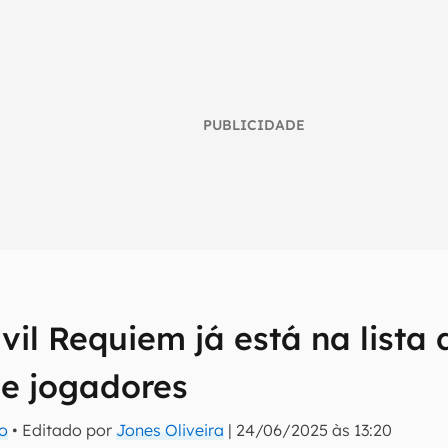
PUBLICIDADE
vil Requiem já está na lista
umo inteligente do mundo tech!
tter do Canaltech e receba notícias e reviews sobre tecnologia 
de jogadores
ro
• Editado por
Jones Oliveira
|
24/06/2025 às 13:20