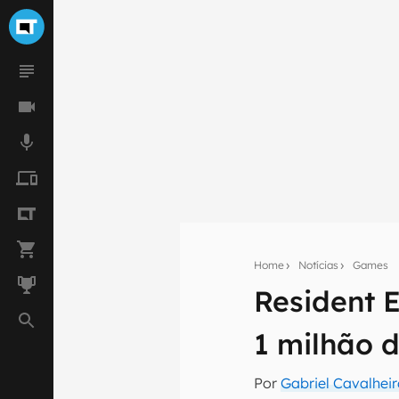
Home
Notícias
Games
Resident E
Seu res
Assine a newsle
1 milhão 
mão.
Por
Gabriel Cavalhei
E-mail