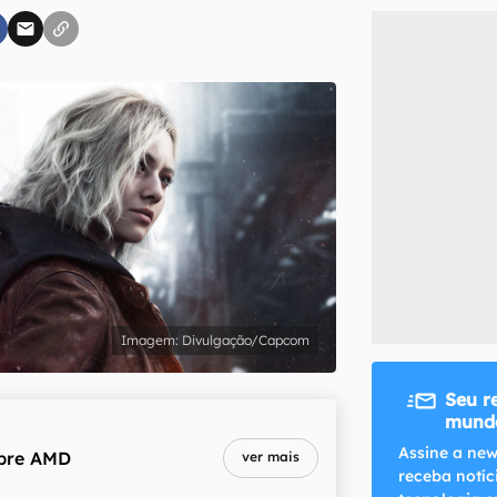
inscreva-se
li, aceito e concordo com os
Termos de Uso e Política de Privacidade do Ca
Divulgação/Capcom
Seu r
mundo
Assine a new
bre
AMD
ver mais
receba notíc