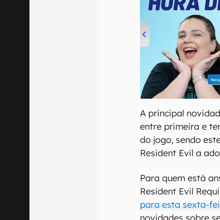
00:00
/
04:52
A principal novidad
entre primeira e t
do jogo, sendo este
Resident Evil a ado
Para quem está an
Resident Evil Requ
para esta sexta-fei
novidades sobre se