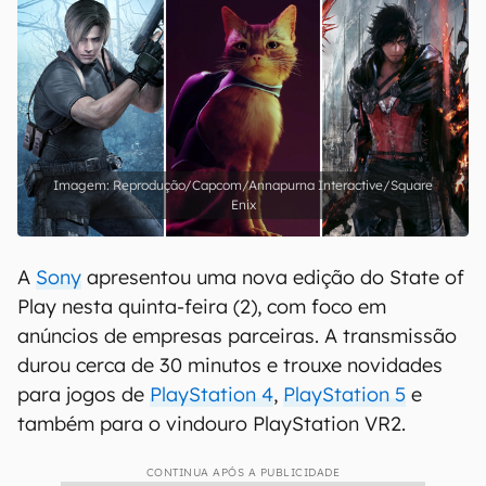
Reprodução/Capcom/Annapurna Interactive/Square
Enix
A
Sony
apresentou uma nova edição do State of
Play nesta quinta-feira (2), com foco em
anúncios de empresas parceiras. A transmissão
durou cerca de 30 minutos e trouxe novidades
para jogos de
PlayStation 4
,
PlayStation 5
e
também para o vindouro PlayStation VR2.
CONTINUA APÓS A PUBLICIDADE