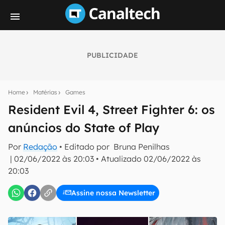
PUBLICIDADE
Seu resumo inteligente do mundo tech!
Assine a newsletter do Canaltech e receba
Home
Matérias
Games
notícias e reviews sobre tecnologia em primeira
mão.
Resident Evil 4, Street Fighter 6: os
anúncios do State of Play
E-mail
Por
Redação
• Editado por
Bruna Penilhas
|
02/06/2022 às 20:03
•
Atualizado
02/06/2022 às
20:03
inscreva-se
Assine nossa Newsletter
Confirmo que li, aceito e concordo com os
Termos de
Uso e Política de Privacidade do Canaltech.