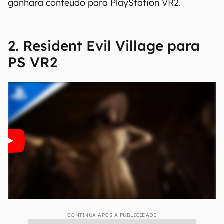
A apresentação começou com um anúncio
aguardado e especulado da Capcom: o remake
de
Resident Evil 4
. O trailer mostra gráficos
reformulados para o game que acompanha Leon
S. Kennedy na missão de salvar Ashley, a filha do
presidente. O game será lançado em 24 de
março de 2023 para PlayStation 5,
Xbox Series
X
|S e PC. De acordo com a Capcom, o jogo
ganhará conteúdo para PlayStation VR2.
2. Resident Evil Village para
PS VR2