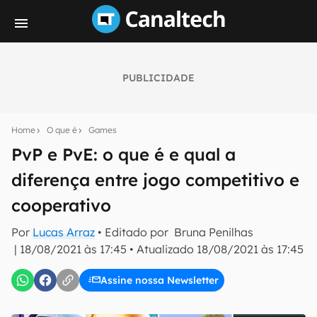
PUBLICIDADE
Seu resumo inteligente do mundo tech!
Assine a newsletter do Canaltech e receba
Home
O que é
Games
notícias e reviews sobre tecnologia em primeira
mão.
PvP e PvE: o que é e qual a
diferença entre jogo competitivo e
E-mail
cooperativo
Por
Lucas Arraz
• Editado por
Bruna Penilhas
inscreva-se
|
18/08/2021 às 17:45
•
Atualizado
18/08/2021 às 17:45
Assine nossa Newsletter
Confirmo que li, aceito e concordo com os
Termos de
Uso e Política de Privacidade do Canaltech.