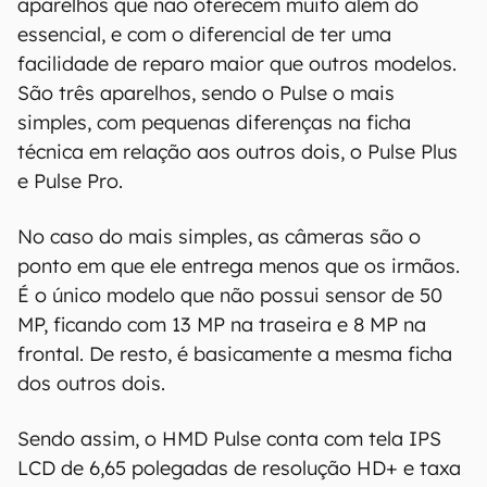
aparelhos que não oferecem muito além do
essencial, e com o diferencial de ter uma
Aviso legal: O Canaltech não se responsabiliza
por quaisquer erros ou omissões, ou mesmo
facilidade de reparo maior que outros modelos.
os resultados obtidos com o uso dessas
São três aparelhos, sendo o Pulse o mais
informações. As informações são fornecidas
simples, com pequenas diferenças na ficha
"como estão", sem qualquer garantia de
técnica em relação aos outros dois, o Pulse Plus
precisão, detalhes, variações ou em relação
e Pulse Pro.
aos resultados obtidos com o uso dessas
informações.
No caso do mais simples, as câmeras são o
ponto em que ele entrega menos que os irmãos.
É o único modelo que não possui sensor de 50
MP, ficando com 13 MP na traseira e 8 MP na
frontal. De resto, é basicamente a mesma ficha
dos outros dois.
Sendo assim, o HMD Pulse conta com tela IPS
LCD de 6,65 polegadas de resolução HD+ e taxa