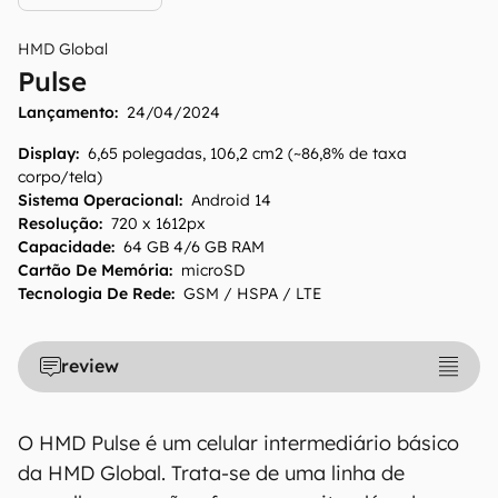
HMD Global
Pulse
Lançamento:
24/04/2024
Display
:
6,65 polegadas, 106,2 cm2 (~86,8% de taxa
corpo/tela)
Sistema Operacional
:
Android 14
Resolução
:
720 x 1612px
O Canaltech mantém esforço constante para
Capacidade
:
64 GB 4/6 GB RAM
Cartão De Memória
:
microSD
encontrar e manter atualizadas as
Tecnologia De Rede
:
GSM / HSPA / LTE
informações presentes em nossas fichas
técnicas, porém tenha em mente que
especificações e recursos podem variar entre
review
regiões e países. Portanto, recomendamos
que você visite o site oficial do fabricante ou
operadora que comercializa o produto para
O HMD Pulse é um celular intermediário básico
confirmar suas características detalhadas e
da HMD Global. Trata-se de uma linha de
regionais.