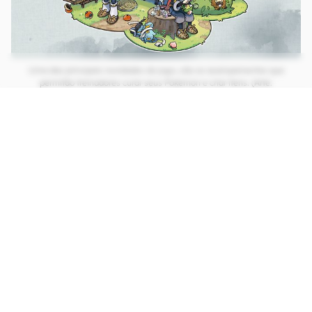
Uma das principais novidades do jogo, são os acampamentos que
permitão treinadores curar seus Pokémon e criar itens. (Arte:
Divulgação/Nintendo)
CONTINUA APÓS A PUBLICIDADE