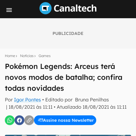
PUBLICIDADE
Seu resumo inteligente do mundo tech!
Assine a newsletter do Canaltech e receba
Home
Notícias
Games
notícias e reviews sobre tecnologia em primeira
mão.
Pokémon Legends: Arceus terá
novos modos de batalha; confira
E-mail
todas novidades
Por
Igor Pontes
• Editado por
Bruna Penilhas
inscreva-se
|
18/08/2021 às 11:11
•
Atualizado
18/08/2021 às 11:11
Assine nossa Newsletter
Confirmo que li, aceito e concordo com os
Termos de
Uso e Política de Privacidade do Canaltech.