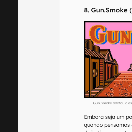
8. Gun.Smoke (
Gun.Smoke adotou o es
Embora seja um po
quando pensamos e