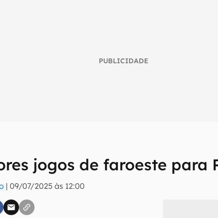
PUBLICIDADE
ores jogos de faroeste para 
umo inteligente do mundo tech!
ro
|
09/07/2025 às 12:00
tter do Canaltech e receba notícias e reviews sobre tecnologia 