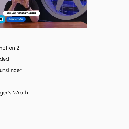
ption 2
aded
Gunslinger
ger's Wrath