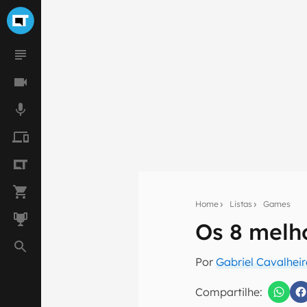
Home
Listas
Games
Os 8 melh
Seu res
Por
Gabriel Cavalhei
Assine a newsle
mão.
Compartilhe: