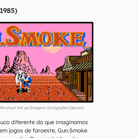
1985)
tilo shoot 'em up (Imagem: Divulgação/Capcom)
uco diferente do que imaginamos
m jogos de faroeste, Gun.Smoke