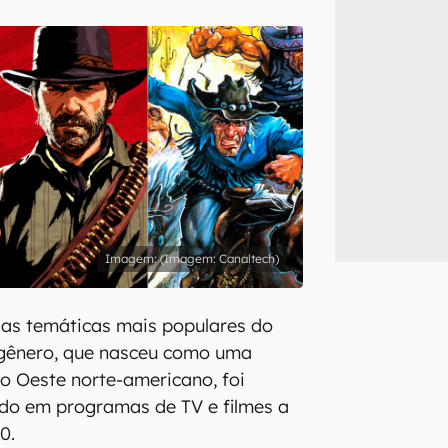
inscreva-se
li, aceito e concordo com os
Termos de Uso e Política de Privacidade do Ca
(Imagem: Canaltech)
das temáticas mais populares do
 gênero, que nasceu como uma
ho Oeste norte-americano, foi
ado em programas de TV e filmes a
50.