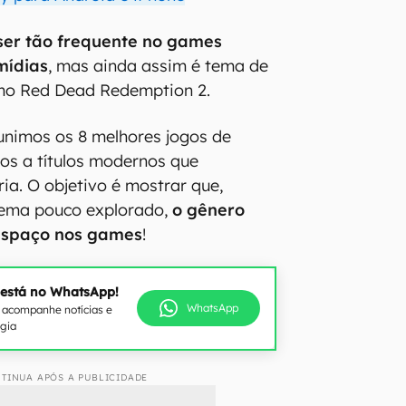
ser tão frequente no games
mídias
, mas ainda assim é tema de
omo Red Dead Redemption 2.
unimos os 8 melhores jogos de
cos a títulos modernos que
ia. O objetivo é mostrar que,
tema pouco explorado,
o gênero
espaço nos games
!
 está no WhatsApp!
WhatsApp
e acompanhe notícias e
ogia
TINUA APÓS A PUBLICIDADE