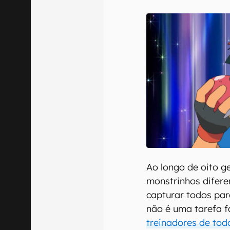
E-mail
Confirmo que 
Ao longo de oito g
monstrinhos difere
capturar todos pa
não é uma tarefa fá
treinadores de to