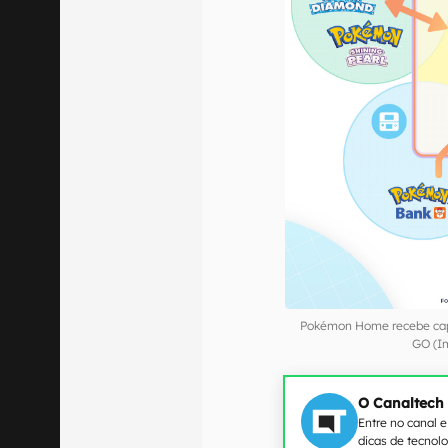
Pokémon Home recebe capt
GO (I
O Canaltech
Entre no canal 
dicas de tecnol