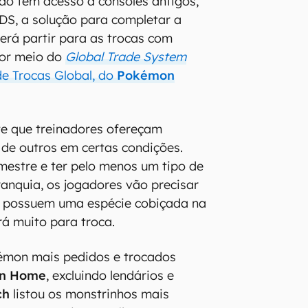
não tem acesso a consoles antigos,
DS, a solução para completar a
erá partir para as trocas com
por meio do
Global Trade System
de Trocas Global, do
Pokémon
te que treinadores ofereçam
de outros em certas condições.
mestre e ter pelo menos um tipo de
anquia, os jogadores vão precisar
 possuem uma espécie cobiçada na
rá muito para troca.
mon mais pedidos e trocados
n Home
, excluindo lendários e
ch
listou os monstrinhos mais