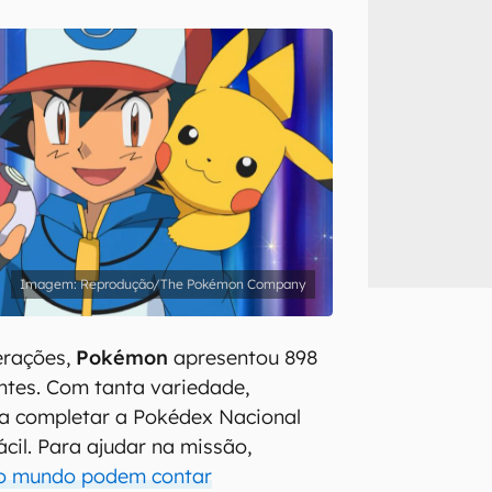
inscreva-se
li, aceito e concordo com os
Termos de Uso e Política de Privacidade do Ca
Reprodução/The Pokémon Company
erações,
Pokémon
apresentou 898
ntes. Com tanta variedade,
ra completar a Pokédex Nacional
cil. Para ajudar na missão,
do mundo podem contar