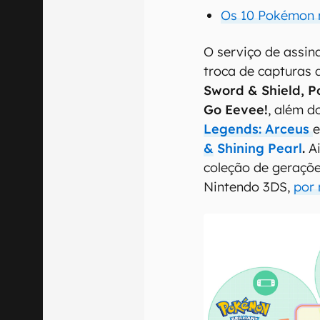
Os 10 Pokémon 
O serviço de assin
troca de capturas 
Sword & Shield, P
Go Eevee!
, além d
Legends: Arceus
&
Shining Pearl
.
A
coleção de geraçõe
Nintendo 3DS,
por