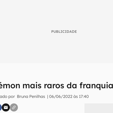
PUBLICIDADE
émon mais raros da franqui
umo inteligente do mundo tech!
tado por
Bruna Penilhas
|
06/06/2022 às 17:40
tter do Canaltech e receba notícias e reviews sobre tecnologia 