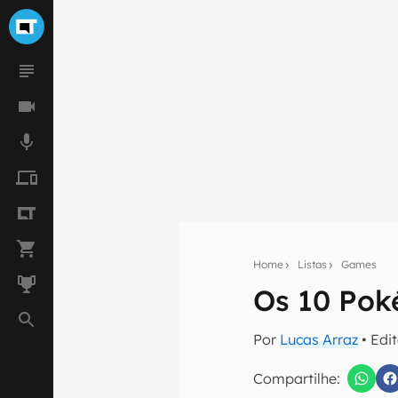
Home
Listas
Games
Os 10 Pok
Seu res
Por
Lucas Arraz
• Edi
Assine a newsle
mão.
Compartilhe: