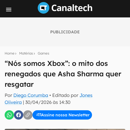
PUBLICIDADE
Seu resumo inteligente do mundo tech!
Assine a newsletter do Canaltech e receba
Home
Matérias
Games
notícias e reviews sobre tecnologia em primeira
mão.
“Nós somos Xbox”: o mito dos
renegados que Asha Sharma quer
E-mail
resgatar
Por
Diego Corumba
• Editado por
Jones
inscreva-se
Oliveira
|
30/04/2026 às 14:30
Assine nossa Newsletter
Confirmo que li, aceito e concordo com os
Termos de
Uso e Política de Privacidade do Canaltech.