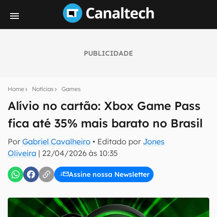
PUBLICIDADE
Seu resumo inteligente do mundo tech!
Assine a newsletter do Canaltech e receba
Home
Notícias
Games
notícias e reviews sobre tecnologia em primeira
mão.
Alívio no cartão: Xbox Game Pass
fica até 35% mais barato no Brasil
E-mail
Por
Gabriel Cavalheiro
• Editado por
Jones
Oliveira
|
22/04/2026 às 10:35
inscreva-se
Assine nossa Newsletter
Confirmo que li, aceito e concordo com os
Termos de
Uso e Política de Privacidade do Canaltech.