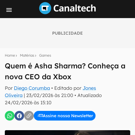
PUBLICIDADE
Seu resumo inteligente do mundo tech!
Assine a newsletter do Canaltech e receba
Home
Matérias
Games
notícias e reviews sobre tecnologia em primeira
mão.
Quem é Asha Sharma? Conheça a
nova CEO da Xbox
E-mail
Por
Diego Corumba
• Editado por
Jones
Oliveira
|
23/02/2026 às 21:00
•
Atualizado
24/02/2026 às 15:10
inscreva-se
Assine nossa Newsletter
Confirmo que li, aceito e concordo com os
Termos de
Uso e Política de Privacidade do Canaltech.