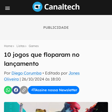
PUBLICIDADE
Seu resumo inteligente do mundo tech!
Assine a newsletter do Canaltech e receba
Home
Listas
Games
notícias e reviews sobre tecnologia em primeira
mão.
10 jogos que floparam no
lançamento
E-mail
Por
Diego Corumba
• Editado por
Jones
Oliveira
|
26/10/2024 às 18:00
inscreva-se
Assine nossa Newsletter
Confirmo que li, aceito e concordo com os
Termos de
Uso e Política de Privacidade do Canaltech.