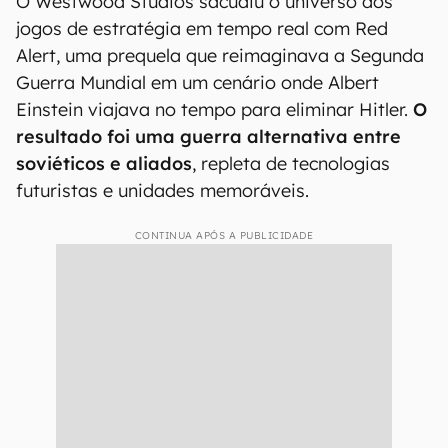
apresentou ao mundo. Conheça a seguir os 15
títulos que definiram aquele ano e continuam
influenciando a indústria até hoje.
15. Command & Conquer: Red
Alert
O Westwood Studios sacudiu o universo dos
jogos de estratégia em tempo real com Red
Alert, uma prequela que reimaginava a Segunda
Guerra Mundial em um cenário onde Albert
Einstein viajava no tempo para eliminar Hitler.
O
resultado foi uma guerra alternativa entre
soviéticos e aliados
, repleta de tecnologias
futuristas e unidades memoráveis.