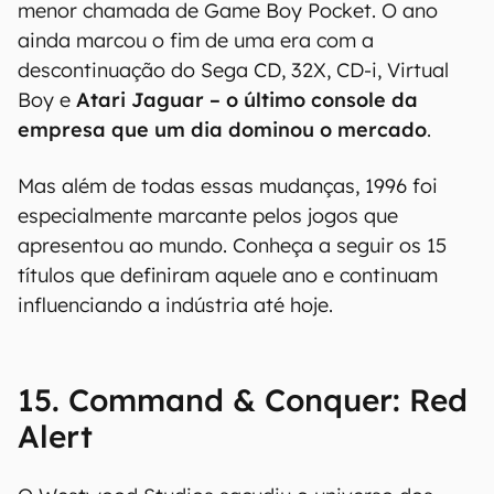
Foi também em 1996 que a
Apple tentou, sem
sucesso, entrar no mercado de videogames com
o fracassado Apple Pippin
, enquanto a Nintendo
revigorava o console mais vendido do Japão
naquele ano, o Game Boy, com uma versão 30%
menor chamada de Game Boy Pocket. O ano
ainda marcou o fim de uma era com a
descontinuação do Sega CD, 32X, CD-i, Virtual
Boy e
Atari Jaguar – o último console da
empresa que um dia dominou o mercado
.
Mas além de todas essas mudanças, 1996 foi
especialmente marcante pelos jogos que