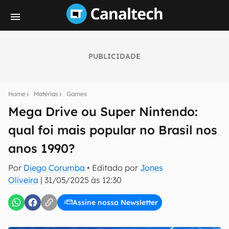
PUBLICIDADE
Seu resumo inteligente do mundo tech!
Assine a newsletter do Canaltech e receba
Home
Matérias
Games
notícias e reviews sobre tecnologia em primeira
mão.
Mega Drive ou Super Nintendo:
qual foi mais popular no Brasil nos
E-mail
anos 1990?
Por
Diego Corumba
• Editado por
Jones
inscreva-se
Oliveira
|
31/05/2025 às 12:30
Assine nossa Newsletter
Confirmo que li, aceito e concordo com os
Termos de
Uso e Política de Privacidade do Canaltech.