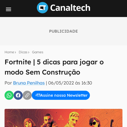
PUBLICIDADE
Seu resumo inteligente do mundo tech!
Assine a newsletter do Canaltech e receba
Home
Dicas
Games
notícias e reviews sobre tecnologia em primeira
mão.
Fortnite | 5 dicas para jogar o
modo Sem Construção
E-mail
Por
Bruna Penilhas
|
06/05/2022 às 16:30
Assine nossa Newsletter
inscreva-se
Confirmo que li, aceito e concordo com os
Termos de
Uso e Política de Privacidade do Canaltech.