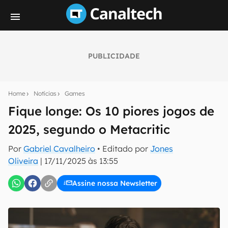
PUBLICIDADE
Seu resumo inteligente do mundo tech!
Assine a newsletter do Canaltech e receba
Home
Notícias
Games
notícias e reviews sobre tecnologia em primeira
mão.
Fique longe: Os 10 piores jogos de
2025, segundo o Metacritic
E-mail
Por
Gabriel Cavalheiro
• Editado por
Jones
Oliveira
|
17/11/2025 às 13:55
inscreva-se
Assine nossa Newsletter
Confirmo que li, aceito e concordo com os
Termos de
Uso e Política de Privacidade do Canaltech.