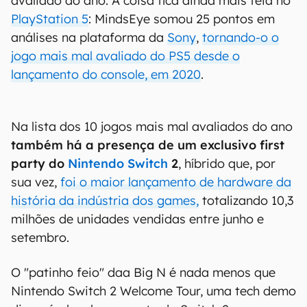
avaliado do ano. A coisa fica ainda mais feia no
PlayStation 5
: MindsEye somou 25 pontos em
análises na plataforma da
Sony
,
tornando-o o
jogo mais mal avaliado do PS5 desde o
lançamento do console, em 2020
.
Na lista dos 10 jogos mais mal avaliados do ano
também há a presença de um exclusivo first
party do
Nintendo Switch
2
, híbrido que, por
sua vez,
foi o maior lançamento de hardware da
história da indústria dos games,
totalizando 10,3
milhões de unidades vendidas entre junho e
setembro.
O "patinho feio" daa Big N é nada menos que
Nintendo Switch 2 Welcome Tour, uma tech demo