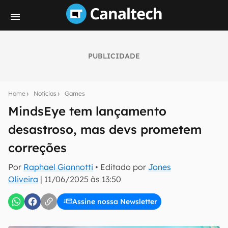
PUBLICIDADE
Seu resumo inteligente do mundo tech!
Assine a newsletter do Canaltech e receba
Home
Notícias
Games
notícias e reviews sobre tecnologia em primeira
mão.
MindsEye tem lançamento
desastroso, mas devs prometem
E-mail
correções
Por
Raphael Giannotti
• Editado por
Jones
inscreva-se
Oliveira
|
11/06/2025 às 13:50
Assine nossa Newsletter
Confirmo que li, aceito e concordo com os
Termos de
Uso e Política de Privacidade do Canaltech.