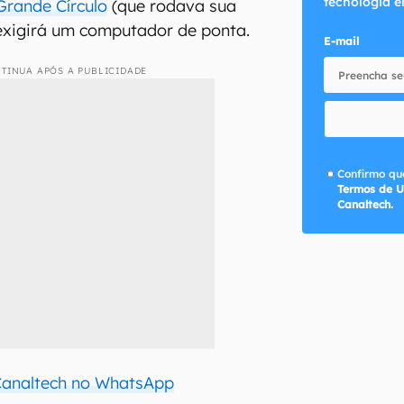
tecnologia e
Grande Círculo
(que rodava sua
 exigirá um computador de ponta.
E-mail
TINUA APÓS A PUBLICIDADE
Confirmo que
Termos de U
Canaltech.
 Canaltech no WhatsApp