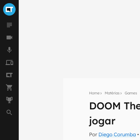
Home
Matérias
Games
DOOM The 
Seu res
jogar
Assine a newsle
mão.
Por
Diego Corumba
•