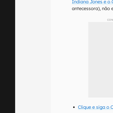
Indiana Jones e o 
antecessora), não
CON
Clique e siga o