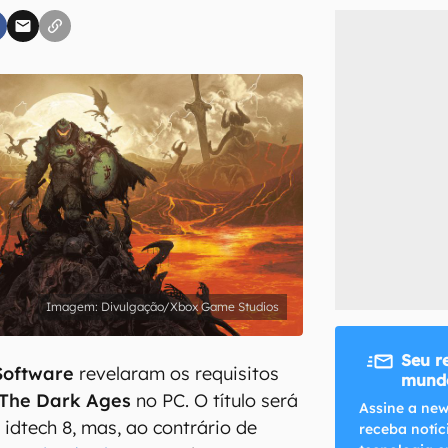
inscreva-se
li, aceito e concordo com os
Termos de Uso e Política de Privacidade do Ca
Divulgação/Xbox Game Studios
Seu r
Software
revelaram os requisitos
mundo
The Dark Ages
no PC. O título será
Assine a new
 idtech 8, mas, ao contrário de
receba notíc