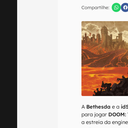
E-mail
Compartilhe:
Confirmo que 
A
Bethesda
e a
id
para jogar
DOOM: 
a estreia da engine