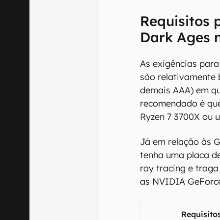
Requisitos
Dark Ages 
As exigências par
são relativamente
demais AAA) em qu
recomendado é qu
Ryzen 7 3700X ou
Já em relação às G
tenha uma placa d
ray tracing e tra
as NVIDIA GeForc
Requisito