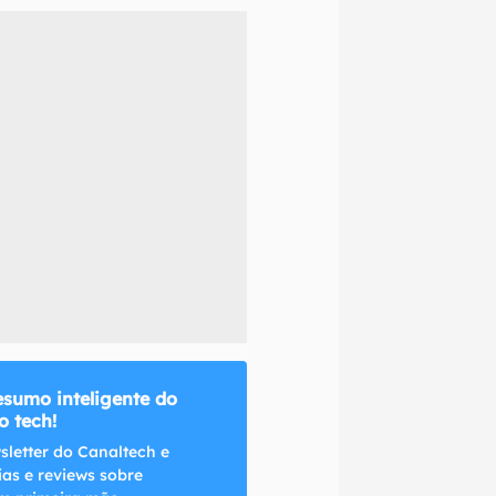
naltech.
esumo inteligente do
 tech!
sletter do Canaltech e
ias e reviews sobre