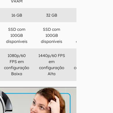
VRAM
VRAM
16 GB
32 GB
32 GB
SSD com
SSD com
SSD com
100GB
100GB
100GB
disponíveis
disponíveis
disponíveis
1080p/60
1440p/60 FPS
2160p/60
FPS em
em
FPS em
configuração
configuração
configuração
Baixa
Alta
Ultra