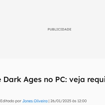
PUBLICIDADE
Dark Ages no PC: veja requi
umo inteligente do mundo tech!
tter do Canaltech e receba notícias e reviews sobre tecnologia 
 Editado por
Jones Oliveira
|
26/01/2025 às 12:00