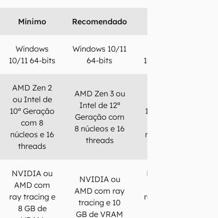
Mínimo
Recomendado
Ultra 4K
Windows
Windows 10/11
Windows
10/11 64-bits
64-bits
10/11 64-bits
AMD Zen 2
AMD Zen 3
AMD Zen 3 ou
ou Intel de
ou Intel de
Intel de 12ª
10ª Geração
12ª Geração
Geração com
com 8
com 8
8 núcleos e 16
núcleos e 16
núcleos e 16
threads
threads
threads
NVIDIA ou
NVIDIA ou
NVIDIA ou
AMD com
AMD com
AMD com ray
ray tracing e
ray tracing e
tracing e 10
8 GB de
16 GB de
GB de VRAM