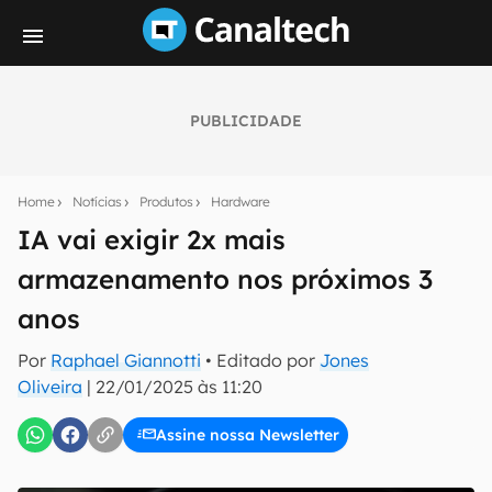
PUBLICIDADE
Seu resumo inteligente do mundo tech!
Assine a newsletter do Canaltech e receba
Home
Notícias
Produtos
Hardware
notícias e reviews sobre tecnologia em primeira
mão.
IA vai exigir 2x mais
armazenamento nos próximos 3
E-mail
anos
Por
Raphael Giannotti
• Editado por
Jones
inscreva-se
Oliveira
|
22/01/2025 às 11:20
Assine nossa Newsletter
Confirmo que li, aceito e concordo com os
Termos de
Uso e Política de Privacidade do Canaltech.