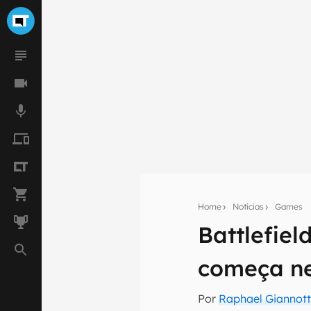
Home
Notícias
Games
Battlefiel
Seu res
começa ne
Assine a newsle
mão.
Por
Raphael Giannott