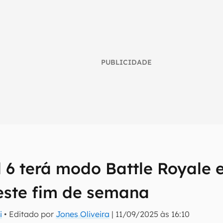
PUBLICIDADE
d 6 terá modo Battle Royale e
umo inteligente do mundo tech!
ste fim de semana
tter do Canaltech e receba notícias e reviews sobre tecnologia 
i
• Editado por
Jones Oliveira
|
11/09/2025 às 16:10