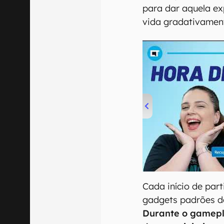
para dar aquela e
vida gradativamen
00:00
/
04:52
Cada início de par
gadgets padrões de
Durante o gamepla