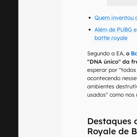
Quem inventou o
Além de PUBG e 
battle royale
Segundo a EA,
o
Ba
"DNA único" da f
esperar por "todos 
acontecendo nesse
ambientes destrutí
usados" como nos m
Destaques 
Royale de B