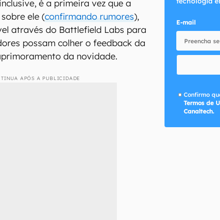
tecnologia e
 inclusive, é a primeira vez que a
 sobre ele (
confirmando rumores
),
E-mail
el através do Battlefield Labs para
dores possam colher o feedback da
aprimoramento da novidade.
TINUA APÓS A PUBLICIDADE
Confirmo que
Termos de U
Canaltech.