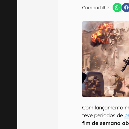
E-mail
Compartilhe:
Confirmo que 
Com lançamento ma
teve períodos de
b
fim de semana ab