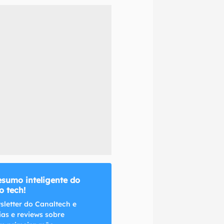
naltech.
esumo inteligente do
 tech!
sletter do Canaltech e
ias e reviews sobre