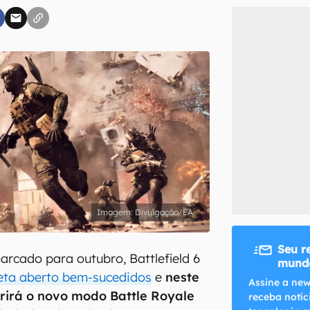
inscreva-se
li, aceito e concordo com os
Termos de Uso e Política de Privacidade do Ca
Divulgação/EA
Seu r
rcado para outubro, Battlefield 6
mundo
eta aberto bem-sucedidos
e
neste
Assine a new
rirá o novo modo Battle Royale
receba notíc