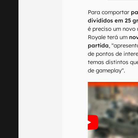
Para comportar
pa
divididos em 25 g
é preciso um novo 
Royale terá um
no
partida
, "apresen
de pontos de inter
temas distintos qu
de gameplay".