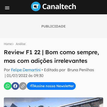
PUBLICIDADE
Seu resumo inteligente do mundo tech!
Assine a newsletter do Canaltech e receba
Home
Análise
notícias e reviews sobre tecnologia em primeira
mão.
Review F1 22 | Bom como sempre,
mas com adições irrelevantes
E-mail
Por
Felipe Demartini
• Editado por
Bruna Penilhas
|
01/07/2022 às 09:30
inscreva-se
Assine nossa Newsletter
Confirmo que li, aceito e concordo com os
Termos de
Uso e Política de Privacidade do Canaltech.