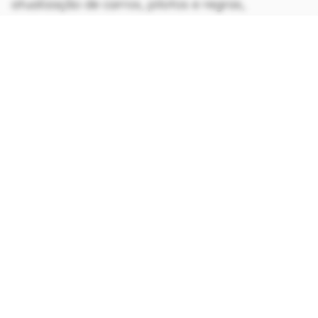
atualização de carros, pilotos e regras,
principalmente para o público mais casual que é,
justamente, o que a Electronic Arts e a
Codemasters mais querem atingir a cada ano.
CONTINUA APÓS A PUBLICIDADE