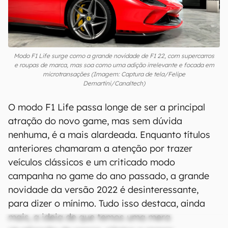
Modo F1 Life surge como a grande novidade de F1 22, com supercarros
e roupas de marca, mas soa como uma adição irrelevante e focada em
microtransações (Imagem: Captura de tela/Felipe
Demartini/Canaltech)
O modo F1 Life passa longe de ser a principal
atração do novo game, mas sem dúvida
nenhuma, é a mais alardeada. Enquanto títulos
anteriores chamaram a atenção por trazer
veículos clássicos e um criticado modo
campanha no game do ano passado, a grande
novidade da versão 2022 é desinteressante,
para dizer o mínimo. Tudo isso destaca, ainda
mais, a ideia de que temos uma mera