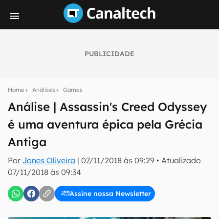
PUBLICIDADE
Seu resumo inteligente do mundo tech!
Assine a newsletter do Canaltech e receba
Home
Análises
Games
notícias e reviews sobre tecnologia em primeira
mão.
Análise | Assassin's Creed Odyssey
é uma aventura épica pela Grécia
E-mail
Antiga
Por
Jones Oliveira
|
07/11/2018 às 09:29
•
Atualizado
inscreva-se
07/11/2018 às 09:34
Assine nossa Newsletter
Confirmo que li, aceito e concordo com os
Termos de
Uso e Política de Privacidade do Canaltech.