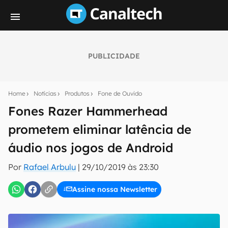
PUBLICIDADE
Seu resumo inteligente do mundo tech!
Assine a newsletter do Canaltech e receba
Home
Notícias
Produtos
Fone de Ouvido
notícias e reviews sobre tecnologia em primeira
mão.
Fones Razer Hammerhead
prometem eliminar latência de
E-mail
áudio nos jogos de Android
Por
Rafael Arbulu
|
29/10/2019 às 23:30
inscreva-se
Assine nossa Newsletter
Confirmo que li, aceito e concordo com os
Termos de
Uso e Política de Privacidade do Canaltech.