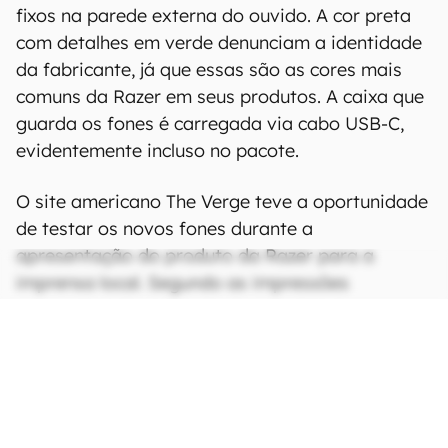
fixos na parede externa do ouvido. A cor preta
com detalhes em verde denunciam a identidade
da fabricante, já que essas são as cores mais
comuns da Razer em seus produtos. A caixa que
guarda os fones é carregada via cabo USB-C,
evidentemente incluso no pacote.
O site americano The Verge teve a oportunidade
de testar os novos fones durante a
apresentação do produto da Razer para a
imprensa local. Segundo as impressões
primárias, a função Gaming Mode parece
funcionar bem em alguns casos, e não muito
bem em outros. O texto do site ainda aponta
que o fone não é bom para bloquear ruídos
externos (noise cancelling), então seu uso fora
do ambiente de games não é muito