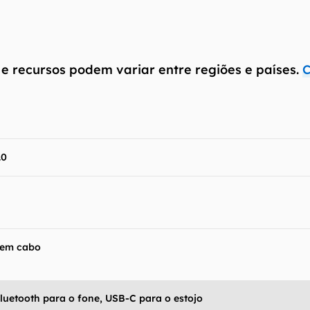
 e recursos podem variar entre regiões e países.
C
antém esforço constante para encontrar e manter atual
resentes em nossas fichas técnicas, porém tenha em me
 e recursos podem variar entre regiões e países. Portant
ue você visite o site oficial do fabricante ou operado
 produto para confirmar suas características detalhadas
.0
 Canaltech não se responsabiliza por quaisquer erros ou 
ltados obtidos com o uso dessas informações. As infor
mo estão", sem qualquer garantia de precisão, detalhes,
s resultados obtidos com o uso dessas informações.
em cabo
luetooth para o fone, USB-C para o estojo