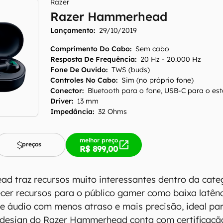
Razer
Razer Hammerhead
Lançamento:
29/10/2019
Comprimento Do Cabo
:
Sem cabo
Resposta De Frequência
:
20 Hz - 20.000 Hz
Fone De Ouvido
:
TWS (buds)
Controles No Cabo
:
Sim (no próprio fone)
Conector
:
Bluetooth para o fone, USB-C para o est
Driver
:
13 mm
Impedância
:
32 Ohms
melhor preço
preços
R$ 899,00
 traz recursos muito interessantes dentro da cate
cer recursos para o público gamer como baixa latênc
 áudio com menos atraso e mais precisão, ideal pa
 design do Razer Hammerhead conta com certificaçã