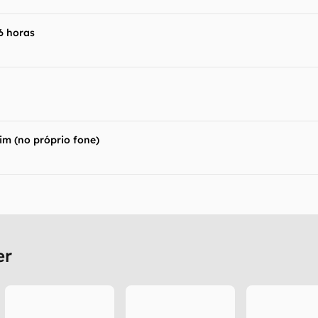
6 horas
im (no próprio fone)
er