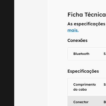
Ficha Técnica
As especificações
O Canaltech m
informações p
mais.
especificações
Conexões
recomendamos q
comercializa o
Bluetooth
5
Aviso legal: O
mesmo os resu
fornecidas "co
Especificações
em relação ao
Comprimento
S
do cabo
Conector
B