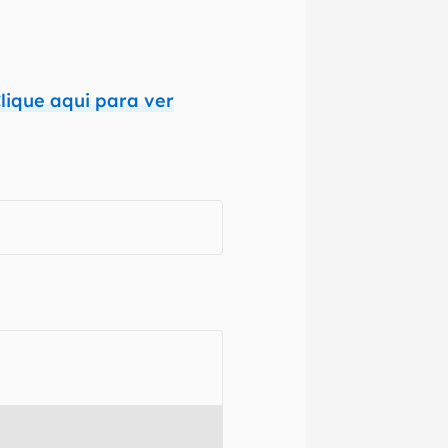
lique aqui para ver
izadas as
nte que
o,
ra que
 e regionais.
omissões, ou
mações são
 variações ou