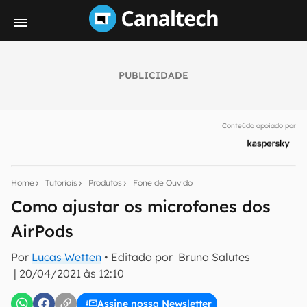
PUBLICIDADE
Seu resumo inteligente do mundo tech!
Assine a newsletter do Canaltech e receba
Conteúdo apoiado por
notícias e reviews sobre tecnologia em primeira
mão.
E-mail
Home
Tutoriais
Produtos
Fone de Ouvido
Como ajustar os microfones dos
AirPods
inscreva-se
Por
Lucas Wetten
• Editado por
Bruno Salutes
|
20/04/2021 às 12:10
Confirmo que li, aceito e concordo com os
Termos de
Uso e Política de Privacidade do Canaltech.
Assine nossa Newsletter