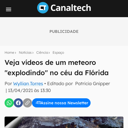
PUBLICIDADE
Seu resumo inteligente do mundo tech!
Assine a newsletter do Canaltech e receba
Home
Notícias
Ciência
Espaço
notícias e reviews sobre tecnologia em primeira
mão.
Veja vídeos de um meteoro
"explodindo" no céu da Flórida
E-mail
Por
Wyllian Torres
• Editado por
Patricia Gnipper
|
13/04/2021 às 13:30
inscreva-se
Assine nossa Newsletter
Confirmo que li, aceito e concordo com os
Termos de
Uso e Política de Privacidade do Canaltech.