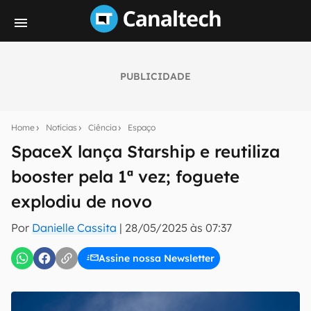
PUBLICIDADE
Seu resumo inteligente do mundo tech!
Assine a newsletter do Canaltech e receba
Home
Notícias
Ciência
Espaço
notícias e reviews sobre tecnologia em primeira
mão.
SpaceX lança Starship e reutiliza
booster pela 1ª vez; foguete
E-mail
explodiu de novo
Por
Danielle Cassita
|
28/05/2025 às 07:37
inscreva-se
Assine nossa Newsletter
Confirmo que li, aceito e concordo com os
Termos de
Uso e Política de Privacidade do Canaltech.