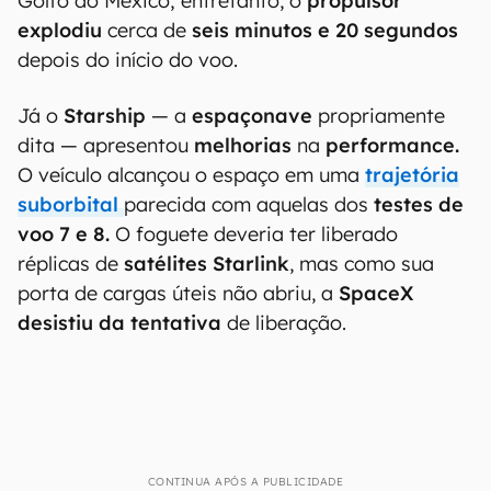
Golfo do México; entretanto, o
propulsor
explodiu
cerca de
seis minutos e 20 segundos
depois do início do voo.
Já o
Starship
— a
espaçonave
propriamente
dita — apresentou
melhorias
na
performance.
O veículo alcançou o espaço em uma
trajetória
suborbital
parecida com aquelas dos
testes de
voo 7 e 8.
O foguete deveria ter liberado
réplicas de
satélites Starlink
, mas como sua
porta de cargas úteis não abriu, a
SpaceX
desistiu da tentativa
de liberação.
CONTINUA APÓS A PUBLICIDADE