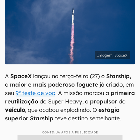
SpaceX
A
SpaceX
lançou na terça-feira (27) o
Starship,
o
maior e mais poderoso foguete
já criado, em
seu
9º teste de voo
. A missão marcou a
primeira
reutilização
do Super Heavy, o
propulsor
do
veículo
, que acabou explodindo. O
estágio
superior Starship
teve destino semelhante.
CONTINUA APÓS A PUBLICIDADE