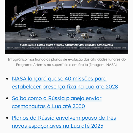
Infográfico mostrando os planos de evolução das atividades lunares do
Programa Artemis na superfície e em órbita (Imagem: NASA)
NASA lançará quase 40 missões para
estabelecer presença fixa na Lua até 2028
Saiba como a Rússia planeja enviar
cosmonautas à Lua até 2030
Planos da Rússia envolvem pouso de três
novas espaçonaves na Lua até 2025