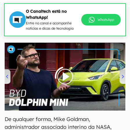
O Canaltech está no
WhatsApp!
WhatsApp
Entre no canal e acompanhe
notícias e dicas de tecnologia
00:00
/
04:07
De qualquer forma, Mike Goldman,
administrador associado interino da NASA,